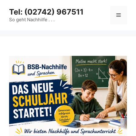
Zum
Tel: (02742) 967511
Inhalt
Menü
springen
So geht Nachhilfe . . .